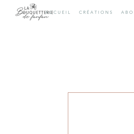
A C C U E I L
C R É A T I O N S
A B O