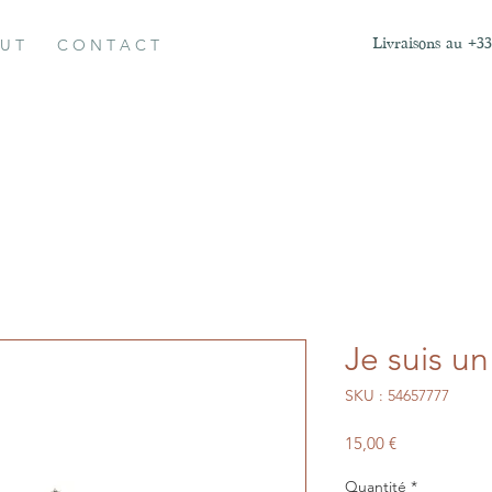
 U T
C O N T A C T
Livraisons au +33
Je suis un
SKU : 54657777
Prix
15,00 €
Quantité
*