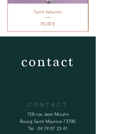
Saint Valentin
Prix
45,00 €
contact
CONTACT
158 rue Jean Moulin
Bourg Saint Maurice 73700
Tél :
04 79 07 23 41