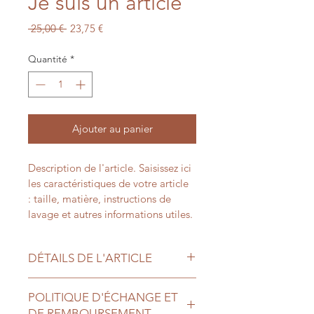
Je suis un article
Prix
Prix
 25,00 € 
23,75 €
original
promotionnel
Quantité
*
Ajouter au panier
Description de l'article. Saisissez ici 
les caractéristiques de votre article 
: taille, matière, instructions de 
lavage et autres informations utiles.
DÉTAILS DE L'ARTICLE
Détails de l'article. Saisissez ici les 
POLITIQUE D'ÉCHANGE ET
caractéristiques de l'article : taille, 
DE REMBOURSEMENT