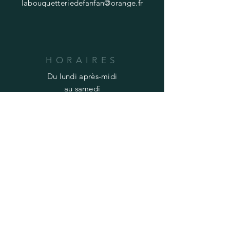
labouquetteriedefanfan@orange.fr
HORAIRES
Du lundi après-midi
au samedi
9h-12h à 14h30-19h30
M E N U
Prestations
Gallerie photo
Mentions Légales