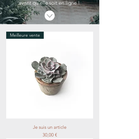
avant qu'elle soit en ligne !
Meilleure vente
Je suis un article
Prix
30,00 €