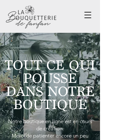
TOUT CE QUI
POUSSE
DANS NOTRE
BOUTIQUE
Notre boutique en ligne est en cours
de création.
Merci de patienter encore un peu