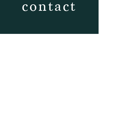
contact
CONTACT
158 rue Jean Moulin
Bourg Saint Maurice 73700
Tél :
04 79 07 23 41
labouquetteriedefanfan@orange.fr
HORAIRES
Du lundi après-midi
au samedi