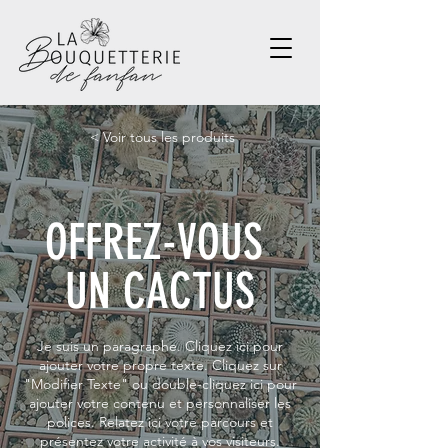
< Voir tous les produits
OFFREZ-VOUS
UN CACTUS
Je suis un paragraphe. Cliquez ici pour
ajouter votre propre texte. Cliquez sur
"Modifier Texte" ou double-cliquez ici pour
ajouter votre contenu et personnaliser les
polices. Relatez ici votre parcours et
présentez votre activité à vos visiteurs.