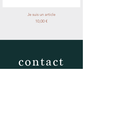
Je suis un article
Prix
10,00 €
contact
CONTACT
158 rue Jean Moulin
Bourg Saint Maurice 73700